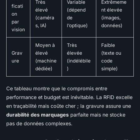
Très
Variable
Extrêmeme
ficati
élevé
(dépend
nt élevée
on
(caméra
de
(images,
par
s, IA)
l’optique)
données)
vision
Moyen à
Très
Faible
Grav
élevé
élevée
(texte ou
ure
(machine
(indélébile
code
dédiée)
)
simple)
Ce tableau montre que le compromis entre
performance et budget est inévitable. La RFID excelle
en traçabilité mais coûte cher ; la gravure assure une
durabilité des marquages
parfaite mais ne stocke
pas de données complexes.