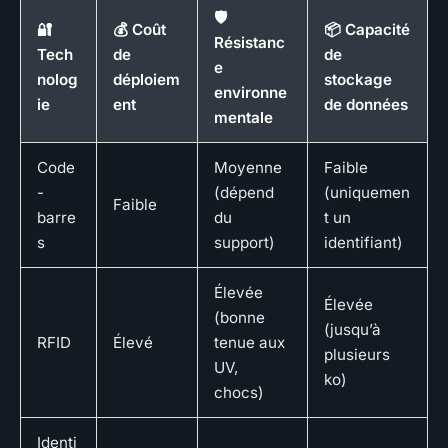
🛡️
🔐
💰 Coût
📦 Capacité
Résistanc
Tech
de
de
e
nolog
déploiem
stockage
environne
ie
ent
de données
mentale
Code
Moyenne
Faible
-
(dépend
(uniquemen
Faible
barre
du
t un
s
support)
identifiant)
Élevée
Élevée
(bonne
(jusqu’à
RFID
Élevé
tenue aux
plusieurs
UV,
ko)
chocs)
Identi