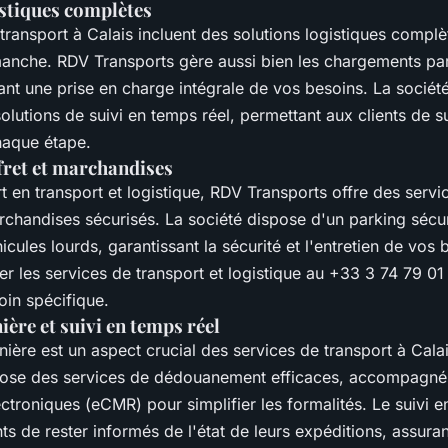
istiques complètes
transport à Calais incluent des solutions logistiques complè
manche. RDV Transports gère aussi bien les chargements par
ant une prise en charge intégrale de vos besoins. La socié
lutions de suivi en temps réel, permettant aux clients de su
haque étape.
fret et marchandises
t en transport et logistique, RDV Transports offre des servi
rchandises sécurisés. La société dispose d'un parking sécur
cules lourds, garantissant la sécurité et l'entretien de vos b
r les services de transport et logistique au +33 3 74 79 01
oin spécifique.
ère et suivi en temps réel
ière est un aspect crucial des services de transport à Cala
pose des services de dédouanement efficaces, accompagné
ctroniques (eCMR) pour simplifier les formalités. Le suivi e
ts de rester informés de l'état de leurs expéditions, assura