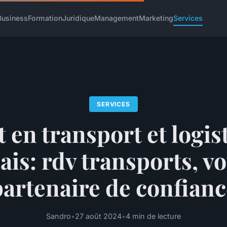
Business
Formation
Juridique
Management
Marketing
Services
SERVICES
 en transport et logis
lais: rdv transports, vo
partenaire de confianc
Sandro
•
27 août 2024
•
4 min de lecture