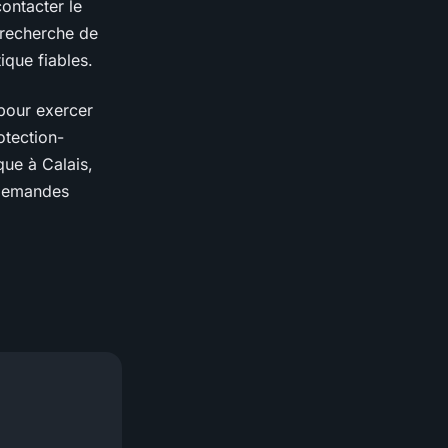
ontacter le
 recherche de
ique fiables.
pour exercer
otection-
que à Calais,
 demandes