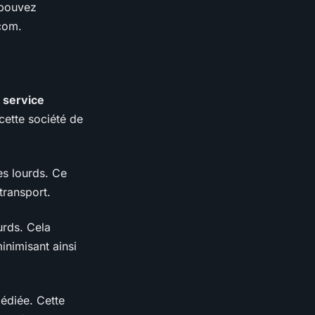
 pouvez
com
.
e service
 cette société de
es lourds. Ce
transport.
urds. Cela
inimisant ainsi
édiée. Cette