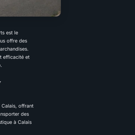
s est le
ous offre des
marchandises.
 efficacité et
.
V
 Calais, offrant
ansporter des
tique à Calais