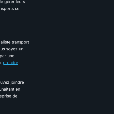
de gérer leurs
nsports se
liste transport
ous soyez un
 par une
ur
prendre
ouvez joindre
uhaitant en
reprise de