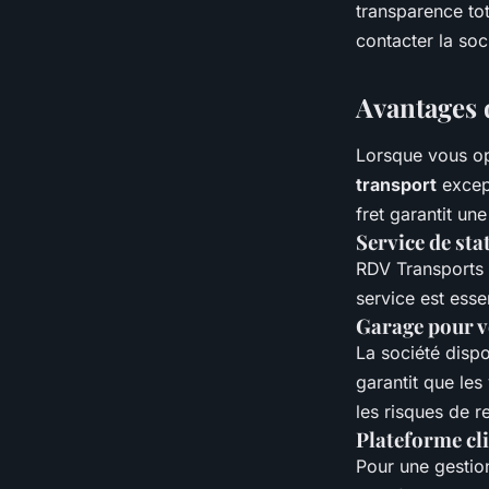
transparence tot
contacter la soc
Avantages 
Lorsque vous op
transport
except
fret garantit u
Service de st
RDV Transports 
service est esse
Garage pour v
La société disp
garantit que les
les risques de r
Plateforme cli
Pour une gestio