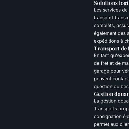
Solutions log
Les services de 
transport trans
complets, assur
également des so
expéditions à c
Transport de 
En tant qu'exper
de fret et de ma
garage pour véhi
peuvent contacte
question ou bes
Gestion douani
La gestion douan
Transports pro
consignation éle
permet aux clien