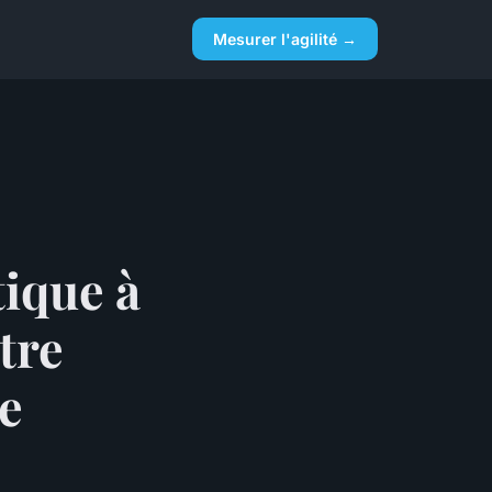
Mesurer l'agilité →
tique à
tre
e