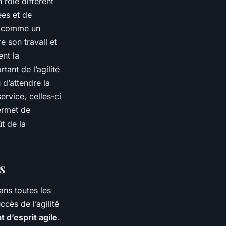
 rôle différent
ées et de
ge comme un
re son travail et
nt la
ant de l’agilité
 d’attendre la
ervice, celles-ci
ermet de
ût de la
s
dans toutes les
uccès de l’agilité
t d’esprit agile
.