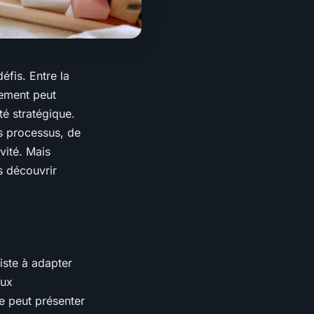
fis. Entre la
gement peut
té stratégique.
s processus, de
vité. Mais
s découvrir
iste à adapter
aux
e peut présenter