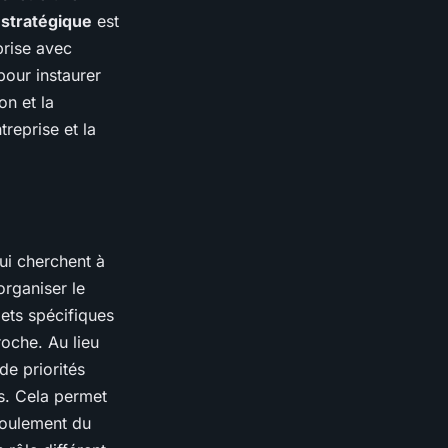
é stratégique
est
prise avec
pour instaurer
on et la
reprise et la
ui cherchent à
organiser le
jets spécifiques
roche. Au lieu
 de priorités
ts. Cela permet
éroulement du