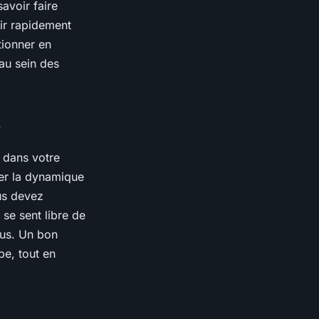
avoir faire
gir rapidement
tionner en
 au sein des
é
dans votre
ser la dynamique
ous devez
 se sent libre de
sus. Un bon
pe, tout en