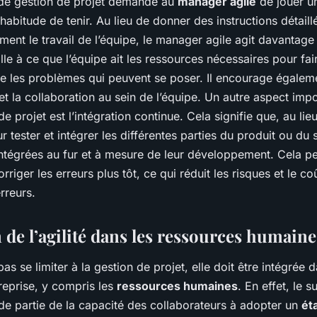
 de gestion de projet demande au
manager agile
de jouer un
l’habitude de tenir. Au lieu de donner des instructions détaill
tement le travail de l’équipe, le manager agile agit davanta
veille à ce que l’équipe ait les ressources nécessaires pour fai
re les problèmes qui peuvent se poser. Il encourage égaleme
 la collaboration au sein de l’équipe. Un autre aspect import
e projet est l’intégration continue. Cela signifie que, au lieu
r tester et intégrer les différentes parties du produit ou du s
 intégrées au fur et à mesure de leur développement. Cela p
rriger les erreurs plus tôt, ce qui réduit les risques et le co
rreurs.
 de l’agilité dans les ressources humaine
 pas se limiter à la gestion de projet, elle doit être intégrée 
treprise, y compris les
ressources humaines
. En effet, le s
e partie de la capacité des collaborateurs à adopter un
éta