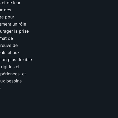
s
et de leur
ar des
ge pour
ement un rôle
urager la prise
limat de
preuve de
ents et aux
ion plus flexible
rigides et
xpériences, et
aux besoins
e