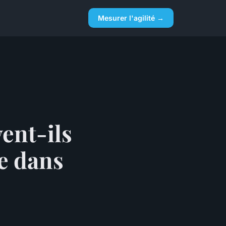
Mesurer l'agilité →
ent-ils
ue dans