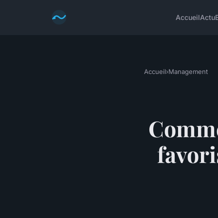
Accueil
Actu
Accueil
›
Management
Commen
favori