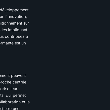
de développement
r l’innovation,
sitionnement sur
 les impliquant
us contribuez à
ormante est un
gement peuvent
proche centrée
orise leurs
s, qui permet
llaboration et la
si être une