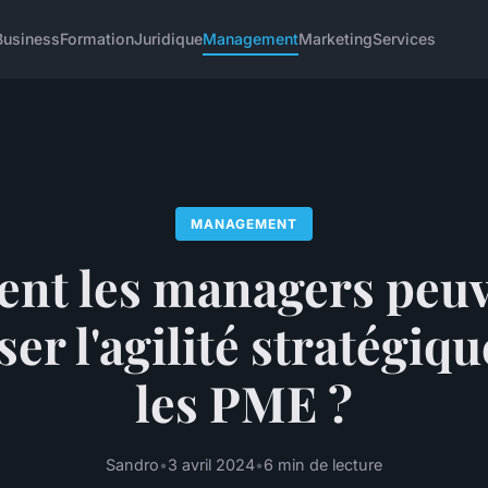
Business
Formation
Juridique
Management
Marketing
Services
MANAGEMENT
t les managers peuv
ser l'agilité stratégiq
les PME ?
Sandro
•
3 avril 2024
•
6 min de lecture