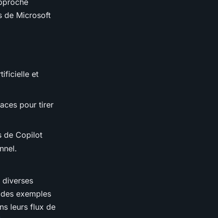
approche
s de Microsoft
ficielle et
aces pour tirer
s de Copilot
nnel.
à diverses
t des exemples
ns leurs flux de