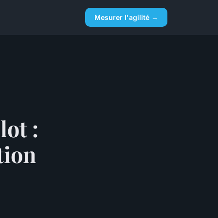
Mesurer l'agilité →
ot :
tion