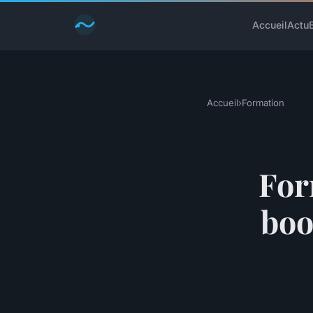
Accueil
Actu
Accueil
›
Formation
For
boo