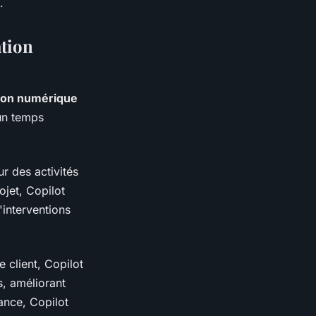
.
ation
ion numérique
un temps
ur des activités
ojet, Copilot
'interventions
 client, Copilot
s, améliorant
nance, Copilot