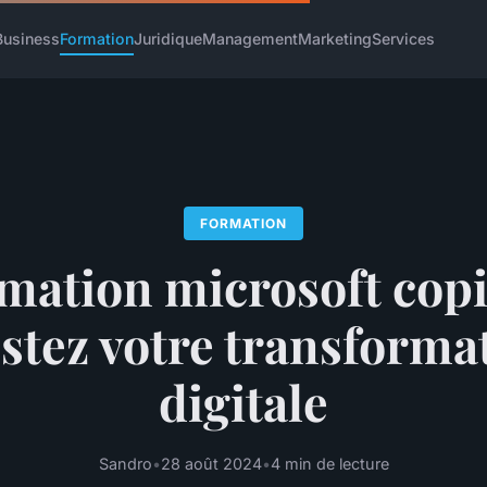
Business
Formation
Juridique
Management
Marketing
Services
FORMATION
mation microsoft copil
stez votre transforma
digitale
Sandro
•
28 août 2024
•
4 min de lecture