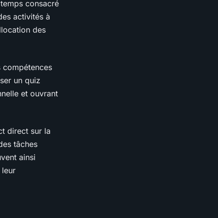
u temps consacré
es activités à
llocation des
es compétences
sser un quiz
nnelle et ouvrant
 direct sur la
 des tâches
uvent ainsi
leur