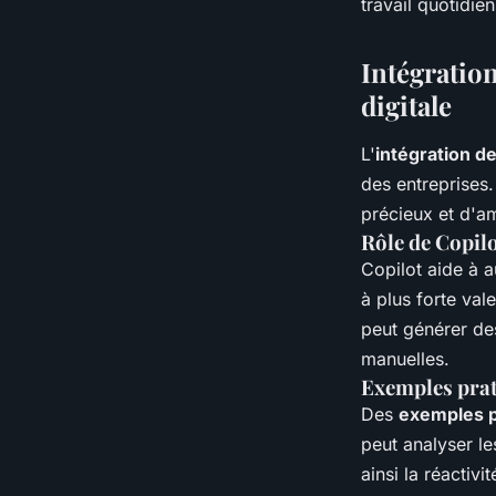
travail quotidie
Intégratio
digitale
L'
intégration de
des entreprises
précieux et d'am
Rôle de Copil
Copilot aide à a
à plus forte val
peut générer des
manuelles.
Exemples prat
Des
exemples p
peut analyser l
ainsi la réactivi