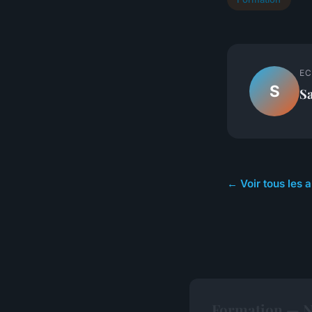
EC
S
S
← Voir tous les a
Formation — No