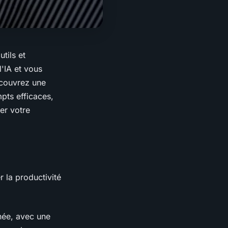
tils et
'IA et vous
écouvrez une
pts efficaces,
er votre
 la productivité
née, avec une